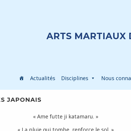
ARTS MARTIAUX 
Actualités
Disciplines
Nous conna
S JAPONAIS
« Ame futte ji katamaru. »
« La pluie qui tombe, renforce le sol. »