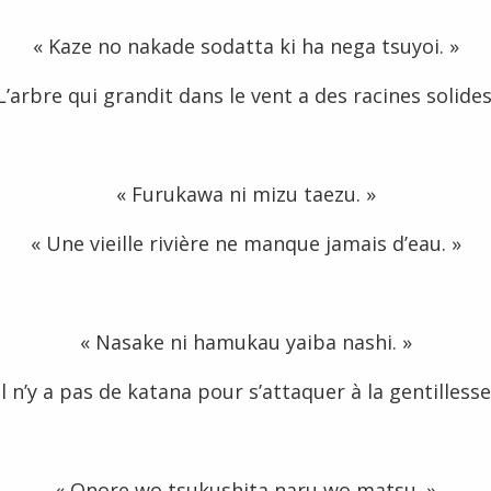
« Kaze no nakade sodatta ki ha nega tsuyoi. »
L’arbre qui grandit dans le vent a des racines solides
« Furukawa ni mizu taezu. »
« Une vieille rivière ne manque jamais d’eau. »
« Nasake ni hamukau yaiba nashi. »
Il n’y a pas de katana pour s’attaquer à la gentillesse
« Onore wo tsukushita naru wo matsu. »