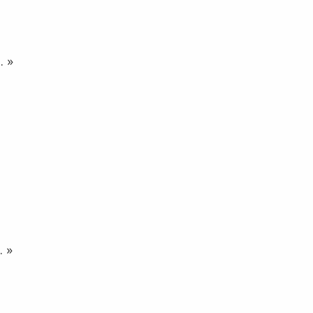
. »
. »