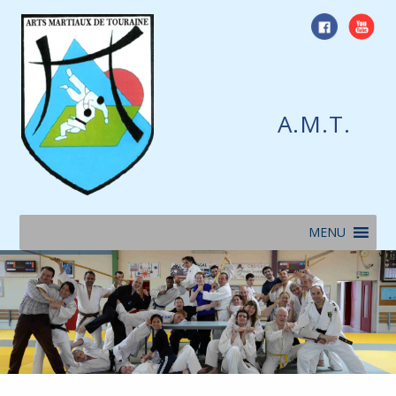
Skip
to
content
A.M.T.
MENU