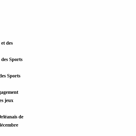
 et des
 des Sports
des Sports
ngagement
es jeux
rléanais de
 décembre