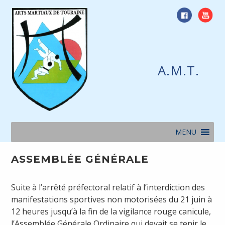
Skip
to
content
A.M.T.
MENU
ASSEMBLÉE GÉNÉRALE
Suite à l’arrêté préfectoral relatif à l’interdiction des
manifestations sportives non motorisées du 21 juin à
12 heures jusqu’à la fin de la vigilance rouge canicule,
l’Assemblée Générale Ordinaire qui devait se tenir le