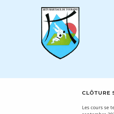
Skip
to
content
CLÔTURE S
Les cours se t